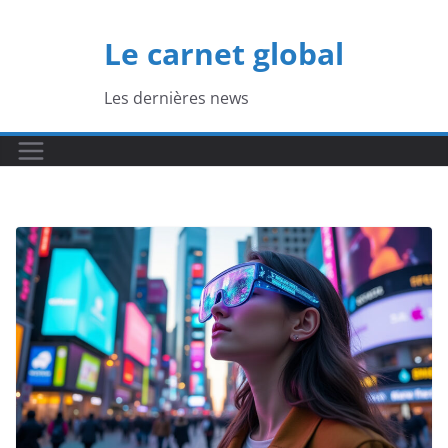
Passer
au
Le carnet global
contenu
Les dernières news